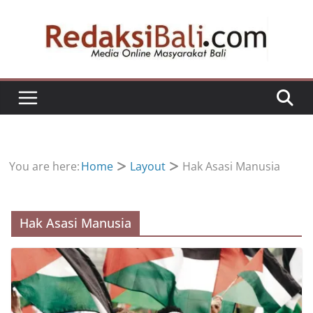
Skip
to
content
You are here:
Home
Layout
Hak Asasi Manusia
Hak Asasi Manusia