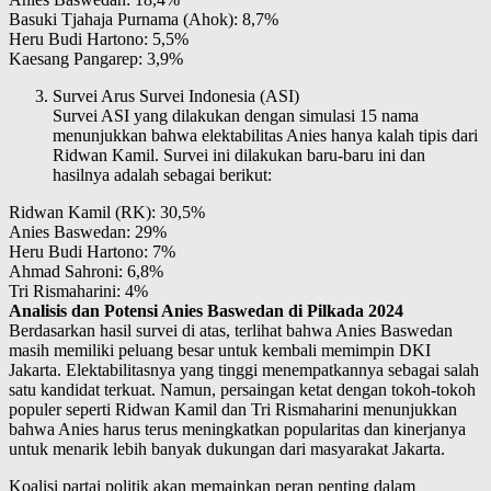
Basuki Tjahaja Purnama (Ahok): 8,7%
Heru Budi Hartono: 5,5%
Kaesang Pangarep: 3,9%
Survei Arus Survei Indonesia (ASI)
Survei ASI yang dilakukan dengan simulasi 15 nama
menunjukkan bahwa elektabilitas Anies hanya kalah tipis dari
Ridwan Kamil. Survei ini dilakukan baru-baru ini dan
hasilnya adalah sebagai berikut:
Ridwan Kamil (RK): 30,5%
Anies Baswedan: 29%
Heru Budi Hartono: 7%
Ahmad Sahroni: 6,8%
Tri Rismaharini: 4%
Analisis dan Potensi Anies Baswedan di Pilkada 2024
Berdasarkan hasil survei di atas, terlihat bahwa Anies Baswedan
masih memiliki peluang besar untuk kembali memimpin DKI
Jakarta. Elektabilitasnya yang tinggi menempatkannya sebagai salah
satu kandidat terkuat. Namun, persaingan ketat dengan tokoh-tokoh
populer seperti Ridwan Kamil dan Tri Rismaharini menunjukkan
bahwa Anies harus terus meningkatkan popularitas dan kinerjanya
untuk menarik lebih banyak dukungan dari masyarakat Jakarta.
Koalisi partai politik akan memainkan peran penting dalam