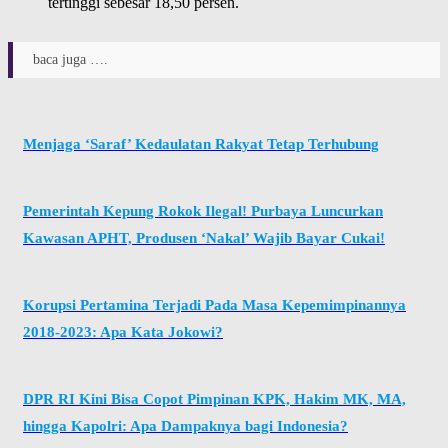
tertinggi sebesar 18,50 persen.
baca juga ….
Menjaga ‘Saraf’ Kedaulatan Rakyat Tetap Terhubung
Pemerintah Kepung Rokok Ilegal! Purbaya Luncurkan
Kawasan APHT, Produsen ‘Nakal’ Wajib Bayar Cukai!
Korupsi Pertamina Terjadi Pada Masa Kepemimpinannya
2018-2023: Apa Kata Jokowi?
DPR RI Kini Bisa Copot Pimpinan KPK, Hakim MK, MA,
hingga Kapolri: Apa Dampaknya bagi Indonesia?