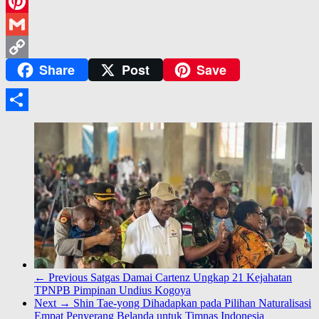
WeChat
Pinterest
Gmail
Share
Post
Save
Copy
Link
Share
← Previous
Satgas Damai Cartenz Ungkap 21 Kejahatan
TPNPB Pimpinan Undius Kogoya
Next →
Shin Tae-yong Dihadapkan pada Pilihan Naturalisasi
Empat Penyerang Belanda untuk Timnas Indonesia