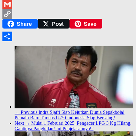
Pinterest
Gmail
Share
Post
Save
Copy
Link
Share
← Previous
Indra Sjafri Siap Kejutkan Dunia Sepakbola!
Pemain Baru Timnas U-20 Indonesia Siap Bersaing!
Next →
Mulai 1 Februari 2025, Pengecer LPG 3 Kg Hilang,
Gantinya Pangkalan! Ini Penjelasannya!”