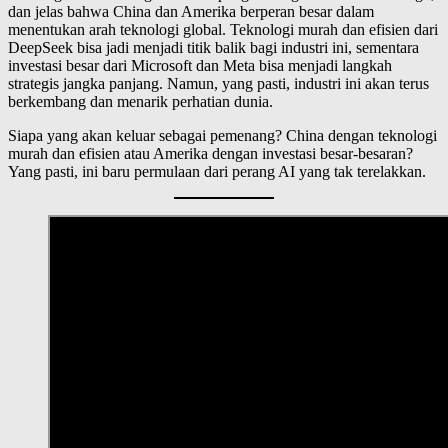
dan jelas bahwa China dan Amerika berperan besar dalam
menentukan arah teknologi global. Teknologi murah dan efisien dari
DeepSeek bisa jadi menjadi titik balik bagi industri ini, sementara
investasi besar dari Microsoft dan Meta bisa menjadi langkah
strategis jangka panjang. Namun, yang pasti, industri ini akan terus
berkembang dan menarik perhatian dunia.
Siapa yang akan keluar sebagai pemenang? China dengan teknologi
murah dan efisien atau Amerika dengan investasi besar-besaran?
Yang pasti, ini baru permulaan dari perang AI yang tak terelakkan.