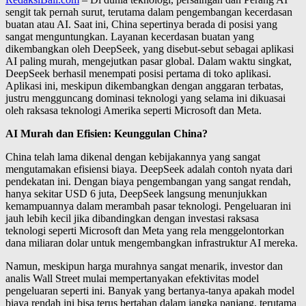
sengit tak pernah surut, terutama dalam pengembangan kecerdasan
buatan atau AI. Saat ini, China sepertinya berada di posisi yang
sangat menguntungkan. Layanan kecerdasan buatan yang
dikembangkan oleh DeepSeek, yang disebut-sebut sebagai aplikasi
AI paling murah, mengejutkan pasar global. Dalam waktu singkat,
DeepSeek berhasil menempati posisi pertama di toko aplikasi.
Aplikasi ini, meskipun dikembangkan dengan anggaran terbatas,
justru mengguncang dominasi teknologi yang selama ini dikuasai
oleh raksasa teknologi Amerika seperti Microsoft dan Meta.
AI Murah dan Efisien: Keunggulan China?
China telah lama dikenal dengan kebijakannya yang sangat
mengutamakan efisiensi biaya. DeepSeek adalah contoh nyata dari
pendekatan ini. Dengan biaya pengembangan yang sangat rendah,
hanya sekitar USD 6 juta, DeepSeek langsung menunjukkan
kemampuannya dalam merambah pasar teknologi. Pengeluaran ini
jauh lebih kecil jika dibandingkan dengan investasi raksasa
teknologi seperti Microsoft dan Meta yang rela menggelontorkan
dana miliaran dolar untuk mengembangkan infrastruktur AI mereka.
Namun, meskipun harga murahnya sangat menarik, investor dan
analis Wall Street mulai mempertanyakan efektivitas model
pengeluaran seperti ini. Banyak yang bertanya-tanya apakah model
biaya rendah ini bisa terus bertahan dalam jangka panjang, terutama