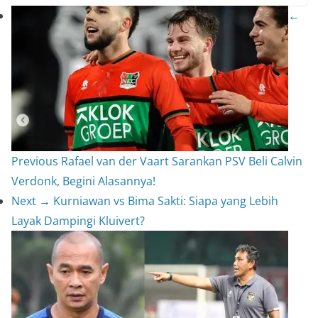
S
←
r
l
y
h
e
L
a
s
i
r
t
n
e
k
Previous
Rafael van der Vaart Sarankan PSV Beli Calvin
Verdonk, Begini Alasannya!
Next →
Kurniawan vs Bima Sakti: Siapa yang Lebih
Layak Dampingi Kluivert?