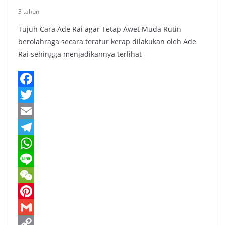
3 tahun
Tujuh Cara Ade Rai agar Tetap Awet Muda Rutin
berolahraga secara teratur kerap dilakukan oleh Ade
Rai sehingga menjadikannya terlihat
F
a
T
c
w
E
e
i
m
T
b
t
a
e
W
o
t
i
l
h
L
o
e
l
e
a
i
W
k
r
g
t
n
e
P
r
s
e
C
i
G