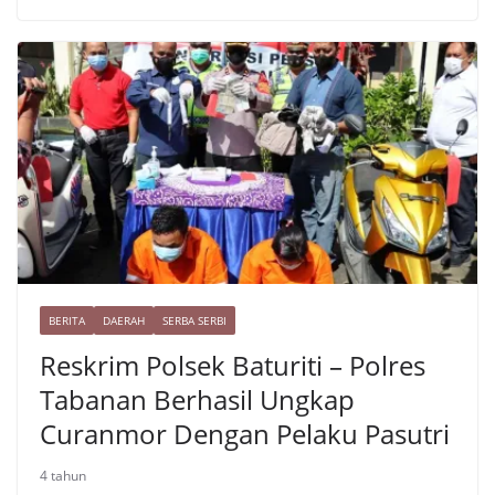
r
l
y
h
e
L
a
s
i
r
t
n
e
k
BERITA
DAERAH
SERBA SERBI
Reskrim Polsek Baturiti – Polres
Tabanan Berhasil Ungkap
Curanmor Dengan Pelaku Pasutri
4 tahun