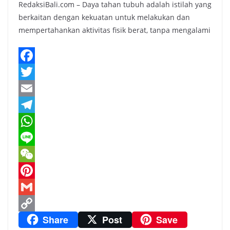
RedaksiBali.com – Daya tahan tubuh adalah istilah yang
berkaitan dengan kekuatan untuk melakukan dan
mempertahankan aktivitas fisik berat, tanpa mengalami
F
a
T
c
w
E
e
i
m
T
b
t
a
e
W
o
t
i
l
h
L
o
e
l
e
a
i
W
k
r
g
t
n
e
P
r
s
e
C
i
G
Share
Post
Save
a
A
h
n
m
C