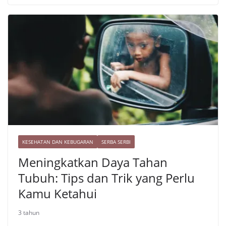
h
e
L
a
s
i
r
t
n
e
k
KESEHATAN DAN KEBUGARAN
SERBA SERBI
Meningkatkan Daya Tahan
Tubuh: Tips dan Trik yang Perlu
Kamu Ketahui
3 tahun