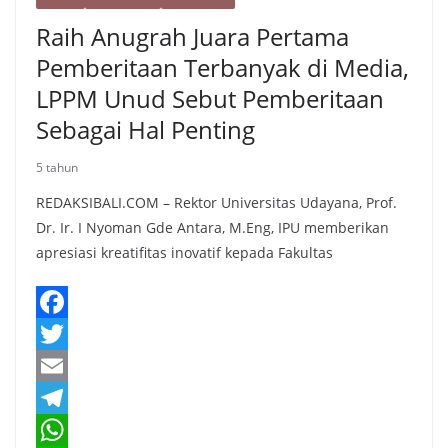
Raih Anugrah Juara Pertama
Pemberitaan Terbanyak di Media,
LPPM Unud Sebut Pemberitaan
Sebagai Hal Penting
5 tahun
REDAKSIBALI.COM – Rektor Universitas Udayana, Prof.
Dr. Ir. I Nyoman Gde Antara, M.Eng, IPU memberikan
apresiasi kreatifitas inovatif kepada Fakultas
F
a
T
c
w
E
e
i
m
T