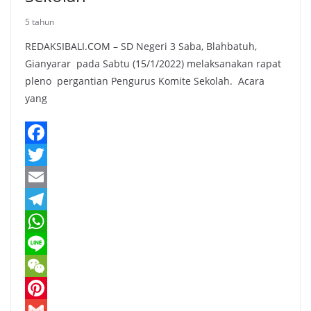
5 tahun
REDAKSIBALI.COM – SD Negeri 3 Saba, Blahbatuh,
Gianyarar pada Sabtu (15/1/2022) melaksanakan rapat
pleno pergantian Pengurus Komite Sekolah. Acara
yang
F
a
T
c
w
E
e
i
m
T
b
t
a
e
W
o
t
i
l
h
L
o
e
l
e
a
i
W
k
r
g
t
n
e
P