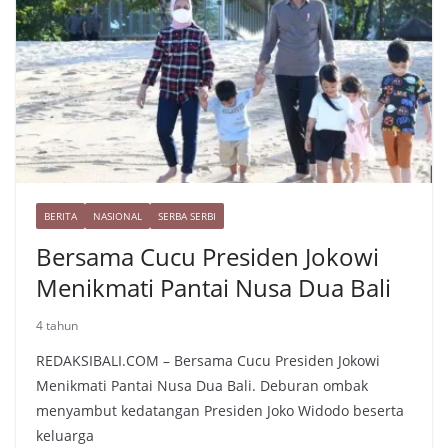
r
t
n
e
k
BERITA
NASIONAL
SERBA SERBI
Bersama Cucu Presiden Jokowi
Menikmati Pantai Nusa Dua Bali
4 tahun
REDAKSIBALI.COM – Bersama Cucu Presiden Jokowi
Menikmati Pantai Nusa Dua Bali. Deburan ombak
menyambut kedatangan Presiden Joko Widodo beserta
keluarga