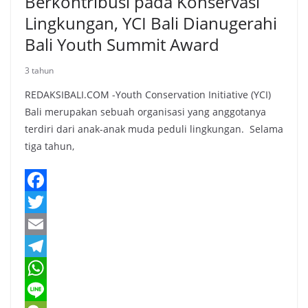
Berkontribusi pada Konservasi
Lingkungan, YCI Bali Dianugerahi
Bali Youth Summit Award
3 tahun
REDAKSIBALI.COM -Youth Conservation Initiative (YCI)
Bali merupakan sebuah organisasi yang anggotanya
terdiri dari anak-anak muda peduli lingkungan. Selama
tiga tahun,
F
a
T
c
w
E
e
i
m
T
b
t
a
e
W