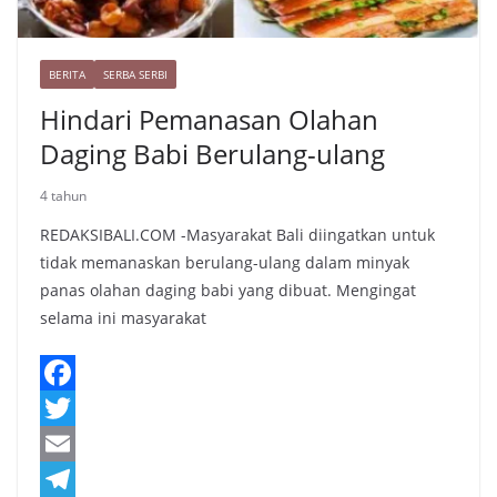
BERITA
SERBA SERBI
Hindari Pemanasan Olahan
Daging Babi Berulang-ulang
4 tahun
REDAKSIBALI.COM -Masyarakat Bali diingatkan untuk
tidak memanaskan berulang-ulang dalam minyak
panas olahan daging babi yang dibuat. Mengingat
selama ini masyarakat
F
a
T
c
w
E