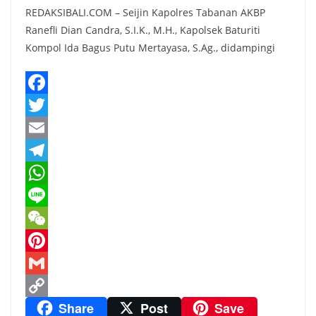
REDAKSIBALI.COM – Seijin Kapolres Tabanan AKBP
Ranefli Dian Candra, S.I.K., M.H., Kapolsek Baturiti
Kompol Ida Bagus Putu Mertayasa, S.Ag., didampingi
F
a
T
c
w
E
e
i
m
T
b
t
a
e
W
o
t
i
l
h
L
o
e
l
e
a
i
W
k
r
g
t
n
e
P
r
s
e
C
i
G
Share
Post
Save
a
A
h
n
m
C