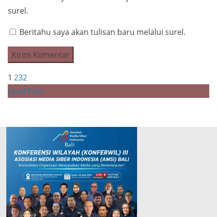
surel.
Beritahu saya akan tulisan baru melalui surel.
1
2
3
2
Load Post