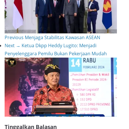
r
t
n
e
k
Previous
Menjaga Stabilitas Kawasan ASEAN
Next →
Ketua Dkpp Heddy Lugito: Menjadi
Penyelenggara Pemilu Bukan Pekerjaan Mudah
Tinggalkan Balasan