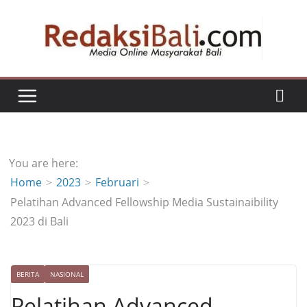
Skip
to
content
You are here:
Home
2023
Februari
Pelatihan Advanced Fellowship Media Sustainaibility
2023 di Bali
BERITA
NASIONAL
Pelatihan Advanced