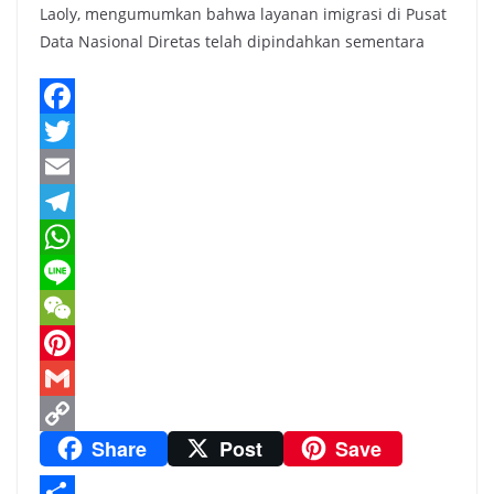
Laoly, mengumumkan bahwa layanan imigrasi di Pusat
Data Nasional Diretas telah dipindahkan sementara
F
a
T
c
w
E
e
i
m
T
b
t
a
e
W
o
t
i
l
h
L
o
e
l
e
a
i
W
k
r
g
t
n
e
P
r
s
e
C
i
G
Share
Post
Save
a
A
h
n
m
C
m
p
a
t
a
o