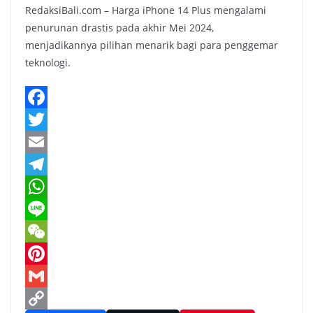
RedaksiBali.com – Harga iPhone 14 Plus mengalami
penurunan drastis pada akhir Mei 2024,
menjadikannya pilihan menarik bagi para penggemar
teknologi.
F
a
T
c
w
E
e
i
m
T
b
t
a
e
W
o
t
i
l
h
L
o
e
l
e
a
i
W
k
r
g
t
n
e
P
r
s
e
C
i
G