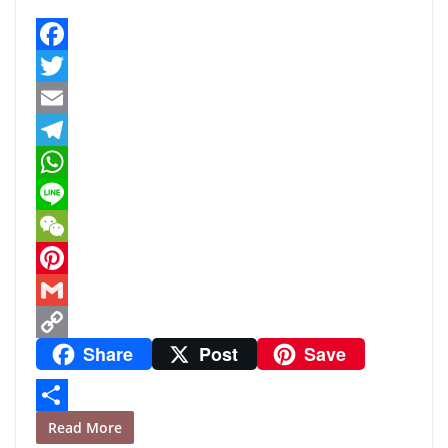
F
a
T
c
w
E
e
i
m
T
b
t
a
e
W
o
t
i
l
h
L
o
e
l
e
a
i
W
k
r
g
t
n
e
P
r
s
e
C
i
G
Share
Post
Save
a
A
h
n
m
C
m
p
a
t
a
o
p
t
e
i
p
S
Read More