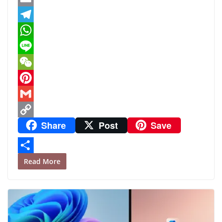
c
w
E
e
i
m
T
b
t
a
e
W
o
t
i
l
h
L
o
e
l
e
a
i
W
k
r
g
t
n
e
P
r
s
e
C
i
G
Share
Post
Save
a
A
h
n
m
C
m
p
a
t
a
o
p
t
e
i
p
S
Read More
r
l
y
h
e
L
a
s
i
r
t
n