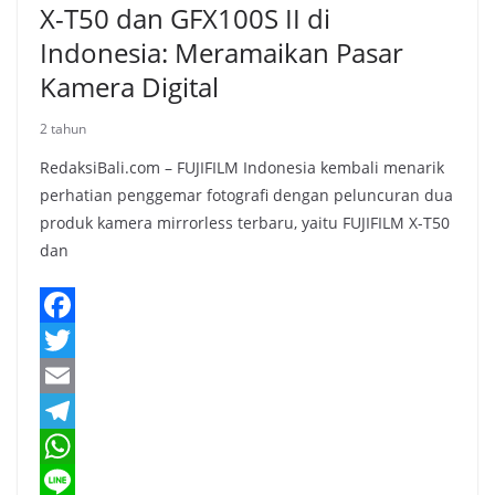
X-T50 dan GFX100S II di
Indonesia: Meramaikan Pasar
Kamera Digital
2 tahun
RedaksiBali.com – FUJIFILM Indonesia kembali menarik
perhatian penggemar fotografi dengan peluncuran dua
produk kamera mirrorless terbaru, yaitu FUJIFILM X-T50
dan
F
a
T
c
w
E
e
i
m
T
b
t
a
e
W