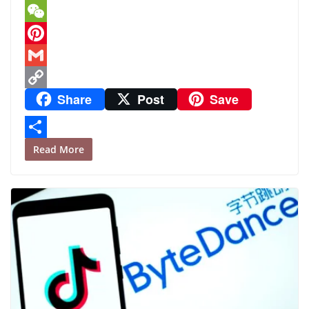
o
t
i
l
h
L
o
e
l
e
a
i
W
k
r
g
t
n
e
P
r
s
e
C
i
G
Share
Post
Save
a
A
h
n
m
C
m
p
a
t
a
o
p
t
e
i
p
S
Read More
r
l
y
h
e
L
a
s
i
r
t
n
e
k