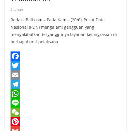
2 tahun
RedaksiBali.com – Pada Kamis (20/6), Pusat Data
Nasional (PDN) mengalami gangguan yang
mengakibatkan terganggunya layanan keimigrasian di
berbagai unit pelaksana
F
a
T
c
w
E
e
i
m
T
b
t
a
e
W
o
t
i
l
h
L
o
e
l
e
a
i
W
k
r
g
t
n
e
P