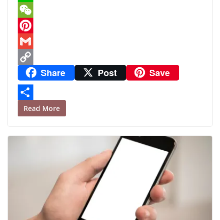
o
t
i
l
h
L
o
e
l
e
a
i
W
k
r
g
t
n
e
P
r
s
e
C
i
G
Share
Post
Save
a
A
h
n
m
C
m
p
a
t
a
o
p
t
e
i
p
S
Read More
r
l
y
h
e
L
a
s
i
r
t
n
e
k