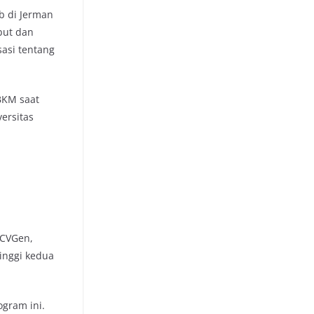
b di Jerman
but dan
asi tentang
BKM saat
ersitas
 CVGen,
inggi kedua
gram ini.