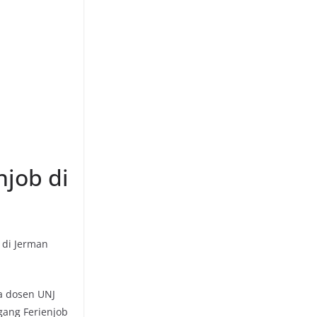
job di
 di Jerman
ua dosen UNJ
gang Ferienjob