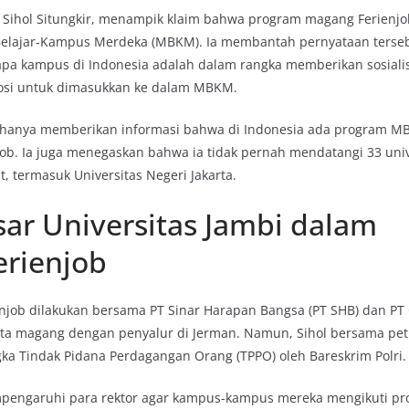
, Sihol Situngkir, menampik klaim bahwa program magang Ferienjo
elajar-Kampus Merdeka (MBKM). Ia membantah pernyataan terse
pa kampus di Indonesia adalah dalam rangka memberikan sosialis
mosi untuk dimasukkan ke dalam MBKM.
ia hanya memberikan informasi bahwa di Indonesia ada program M
ob. Ia juga menegaskan bahwa ia tidak pernah mendatangi 33 univ
, termasuk Universitas Negeri Jakarta.
sar Universitas Jambi dalam
erienjob
enjob dilakukan bersama PT Sinar Harapan Bangsa (PT SHB) dan PT
a magang dengan penyalur di Jerman. Namun, Sihol bersama pet
gka Tindak Pidana Perdagangan Orang (TPPO) oleh Bareskrim Polri.
mpengaruhi para rektor agar kampus-kampus mereka mengikuti pro