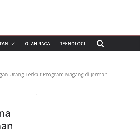
TAN
OLAH RAGA
TEKNOLOGI
ngan Orang Terkait Program Magang di Jerman
ana
man