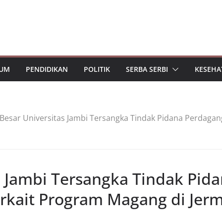
UM
PENDIDIKAN
POLITIK
SERBA SERBI
KESEHA
Besar Universitas Jambi Tersangka Tindak Pidana Perdaga
s Jambi Tersangka Tindak Pid
rkait Program Magang di Jer