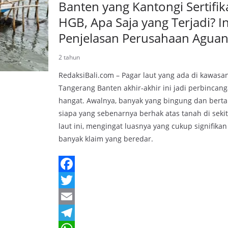
Banten yang Kantongi Sertifik
HGB, Apa Saja yang Terjadi? In
Penjelasan Perusahaan Agua
2 tahun
RedaksiBali.com – Pagar laut yang ada di kawasa
Tangerang Banten akhir-akhir ini jadi perbincan
hangat. Awalnya, banyak yang bingung dan berta
siapa yang sebenarnya berhak atas tanah di seki
laut ini, mengingat luasnya yang cukup signifika
banyak klaim yang beredar.
F
a
T
c
w
E