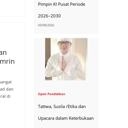
Pimpin KI Pusat Periode
2026–2030
03/08/2026
n
kan
amrin
hangat
mad dan
Opini
Pendidikan
ral di
Tattwa, Susila /Etika dan
Upacara dalam Keterbukaan