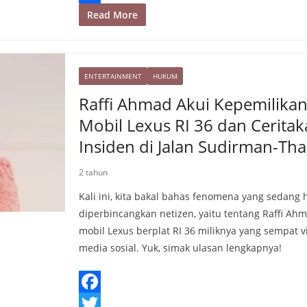
p
t
e
i
p
S
Read More
r
l
y
h
e
L
a
s
i
ENTERTAINMENT
HUKUM
r
t
n
Raffi Ahmad Akui Kepemilika
e
k
Mobil Lexus RI 36 dan Cerita
Insiden di Jalan Sudirman-Th
2 tahun
Kali ini, kita bakal bahas fenomena yang sedang 
diperbincangkan netizen, yaitu tentang Raffi Ah
mobil Lexus berplat RI 36 miliknya yang sempat vi
media sosial. Yuk, simak ulasan lengkapnya!
F