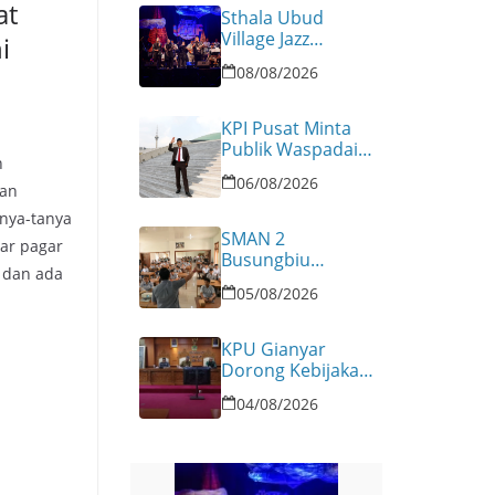
at
Sthala Ubud
Village Jazz
i
Festival 2026
08/08/2026
n
Resmi Dibuka
KPI Pusat Minta
Publik Waspadai
n
Hoaks Medsos
06/08/2026
gan
nya-tanya
SMAN 2
tar pagar
Busungbiu
n dan ada
Sambut Program
05/08/2026
Pendidikan
Demokrasi KPU
Buleleng
KPU Gianyar
Dorong Kebijakan
Pilkel Serentak
04/08/2026
2026
Berkepastian
Hukum