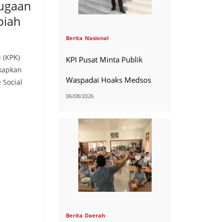
Dugaan
piah
Berita
Nasional
 (KPK)
KPI Pusat Minta Publik
kapkan
Waspadai Hoaks Medsos
 Social
06/08/2026
Berita
Daerah