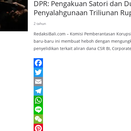
DPR: Pengakuan Satori dan 
Penyalahgunaan Triliunan Ru
2 tahun
RedaksiBali.com – Komisi Pemberantasan Korupsi
baru-baru ini membuat heboh dengan mengung
penyelidikan terkait aliran dana CSR BI, Corporate
F
a
T
c
w
E
e
i
m
T
b
t
a
e
W
o
t
i
l
h
L
o
e
l
e
a
i
W