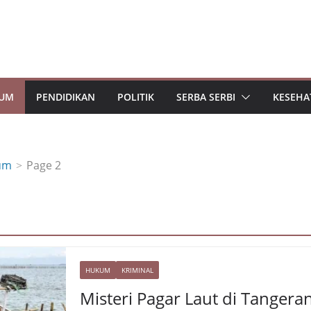
UM
PENDIDIKAN
POLITIK
SERBA SERBI
KESEHA
um
Page 2
HUKUM
KRIMINAL
Misteri Pagar Laut di Tangera