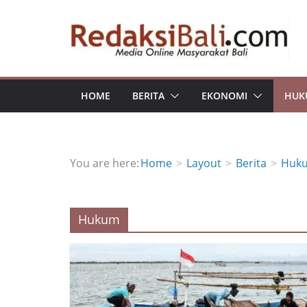
Skip
to
content
HOME
BERITA
EKONOMI
HUK
You are here:
Home
Layout
Berita
Huk
Hukum