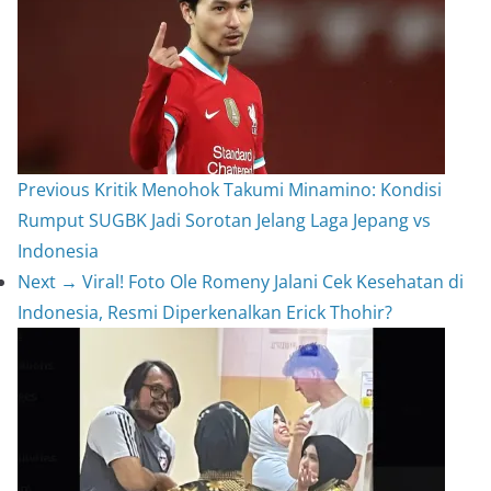
e
L
a
s
i
r
t
n
e
k
Previous
Kritik Menohok Takumi Minamino: Kondisi
Rumput SUGBK Jadi Sorotan Jelang Laga Jepang vs
Indonesia
Next →
Viral! Foto Ole Romeny Jalani Cek Kesehatan di
Indonesia, Resmi Diperkenalkan Erick Thohir?